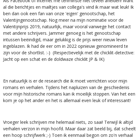
Als Facebook of internet me tenminste niet teveel afleiden! Want
al die berichtjes en mailtjes van collega's vind ik maar wat leuk! Ik
ben dan ook een fan van onze 'eigen' genootschap, het
Valentijngenootschap. Nog meer na mijn nominatie voor de
Valentijnprijs 2019, natuurlijk, maar vooral vanwege het contact
met andere schrijvers. Jammer genoeg is het genootschap
intussen beëindigd, maar gelukkig is de prijs weer nieuw leven
ingeblazen. Ik had de eer om in 2022 opnieuw genomineerd te
zijn voor de shortlist. :-) (Respectievelijk met de chicklit-detective:
Jacht op een schat en de doldwaze chicklit JP & IK)
En natuurlijk is er de research die ik moet verrichten voor mijn
romans en verhalen. Tijdens het napluizen van de geschiedenis
voor mijn historische romans kan ik moeilijk stoppen. Van het een
kom je op het ander en het is allemaal even leuk of interessant!
Vroeger leek schrijven me helemaal niets, zo saai! Terwijl ik altijd
verhalen verzon in mijn hoofd. Maar daar zat beeld bij, dat scheelt
een hoop schrijfwerk ;-) Toen ik eenmaal begon om zo'n verhaal