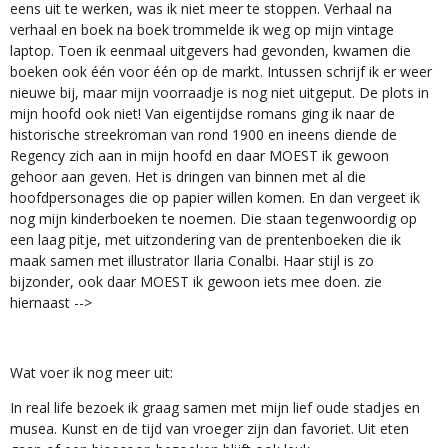
eens uit te werken, was ik niet meer te stoppen. Verhaal na
verhaal en boek na boek trommelde ik weg op mijn vintage
laptop. Toen ik eenmaal uitgevers had gevonden, kwamen die
boeken ook één voor één op de markt. Intussen schrijf ik er weer
nieuwe bij, maar mijn voorraadje is nog niet uitgeput. De plots in
mijn hoofd ook niet! Van eigentijdse romans ging ik naar de
historische streekroman van rond 1900 en ineens diende de
Regency zich aan in mijn hoofd en daar MOEST ik gewoon
gehoor aan geven. Het is dringen van binnen met al die
hoofdpersonages die op papier willen komen. En dan vergeet ik
nog mijn kinderboeken te noemen. Die staan tegenwoordig op
een laag pitje, met uitzondering van de prentenboeken die ik
maak samen met illustrator Ilaria Conalbi. Haar stijl is zo
bijzonder, ook daar MOEST ik gewoon iets mee doen. zie
hiernaast -->
Wat voer ik nog meer uit:
In real life bezoek ik graag samen met mijn lief oude stadjes en
musea. Kunst en de tijd van vroeger zijn dan favoriet. Uit eten