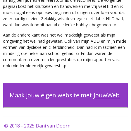
handig ben (ik heb een leerstoornis die NLD heet, zie volgende
pagina) kost het knutselen en handwerken me vrij veel tijd en ik
moet nogal eens opnieuw beginnen of dingen overdoen voordat
ze er aardig uitzien. Gelukkig wist ik vroeger niet dat ik NLD had,
want dan was ik nooit aan al die leuke hobby's begonnen. ☺
Aan de andere kant was het wel makkelijk geweest als mijn
omgeving het wel had geweten. Ook van mijn ADD en mijn milde
vormen van dyslexie en cijferblindheid. Dan had ik misschien een
minder grote hekel aan school gehad. ☺ En dan waren de
commentaren over mijn leerprestaties op mijn rapporten vast
ook minder bloemrijk geweest :-p
Maak jouw eigen website met
JouwWeb
© 2018 - 2025 Dani van Doorn