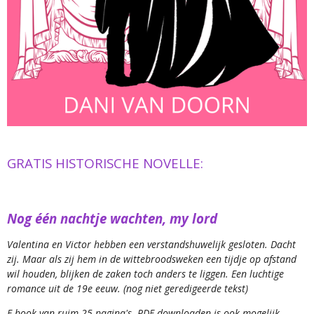
GRATIS HISTORISCHE NOVELLE:
Nog één nachtje wachten, my lord
Valentina en Victor hebben een verstandshuwelijk gesloten. Dacht
zij. Maar als zij hem in de wittebroodsweken een tijdje op afstand
wil houden, blijken de zaken toch anders te liggen. Een luchtige
romance uit de 19e eeuw. (nog niet geredigeerde tekst)
E-book van ruim 25 pagina's. PDF downloaden is ook mogelijk