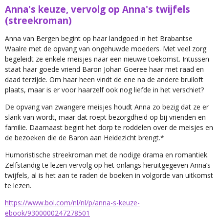
Anna's keuze, vervolg op Anna's twijfels
(streekroman)
Anna van Bergen begint op haar landgoed in het Brabantse
Waalre met de opvang van ongehuwde moeders. Met veel zorg
begeleidt ze enkele meisjes naar een nieuwe toekomst. Intussen
staat haar goede vriend Baron Johan Goeree haar met raad en
daad terzijde. Om haar heen vindt de ene na de andere bruiloft
plaats, maar is er voor haarzelf ook nog liefde in het verschiet?
De opvang van zwangere meisjes houdt Anna zo bezig dat ze er
slank van wordt, maar dat roept bezorgdheid op bij vrienden en
familie. Daarnaast begint het dorp te roddelen over de meisjes en
de bezoeken die de Baron aan Heidezicht brengt.*
Humoristische streekroman met de nodige drama en romantiek.
Zelfstandig te lezen vervolg op het onlangs heruitgegeven Anna’s
twijfels, al is het aan te raden de boeken in volgorde van uitkomst
te lezen.
https://www.bol.com/nl/nl/p/anna-s-keuze-
ebook/9300000247278501