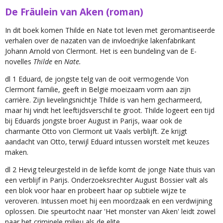
De Fräulein van Aken (roman)
In dit boek komen Thilde en Nate tot leven met geromantiseerde
verhalen over de nazaten van de invloedrijke lakenfabrikant
Johann Arnold von Clermont. Het is een bundeling van de E-
novelles
Thilde
en
Nate.
dl 1 Eduard, de jongste telg van de ooit vermogende Von
Clermont familie, geeft in België moeizaam vorm aan zijn
carrière. Zijn lievelingsnichtje Thilde is van hem gecharmeerd,
maar hij vindt het leeftijdsverschil te groot. Thilde logeert een tijd
bij Eduards jongste broer August in Parijs, waar ook de
charmante Otto von Clermont uit Vaals verblijft. Ze krijgt
aandacht van Otto, terwijl Eduard intussen worstelt met keuzes
maken.
dl 2 Hevig teleurgesteld in de liefde komt de jonge Nate thuis van
een verblijf in Parijs. Onderzoeksrechter August Bossier valt als
een blok voor haar en probeert haar op subtiele wijze te
veroveren. Intussen moet hij een moordzaak en een verdwijning
oplossen. Die speurtocht naar 'Het monster van Aken' leidt zowel
naar het criminele milieu als de elite.