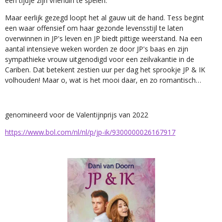
een tijdje zijn vriendin te spelen.
Maar eerlijk gezegd loopt het al gauw uit de hand. Tess begint
een waar offensief om haar gezonde levensstijl te laten
overwinnen in JP's leven en JP biedt pittige weerstand. Na een
aantal intensieve weken worden ze door JP's baas en zijn
sympathieke vrouw uitgenodigd voor een zeilvakantie in de
Cariben. Dat betekent zestien uur per dag het sprookje JP & IK
volhouden! Maar o, wat is het mooi daar, en zo romantisch…
genomineerd voor de Valentijnprijs van 2022
https://www.bol.com/nl/nl/p/jp-ik/9300000026167917