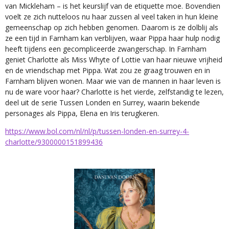
van Mickleham – is het keurslijf van de etiquette moe. Bovendien
voelt ze zich nutteloos nu haar zussen al veel taken in hun kleine
gemeenschap op zich hebben genomen. Daarom is ze dolblij als
ze een tijd in Farnham kan verblijven, waar Pippa haar hulp nodig
heeft tijdens een gecompliceerde zwangerschap. In Farnham
geniet Charlotte als Miss Whyte of Lottie van haar nieuwe vrijheid
en de vriendschap met Pippa. Wat zou ze graag trouwen en in
Farnham blijven wonen. Maar wie van de mannen in haar leven is
nu de ware voor haar? Charlotte is het vierde, zelfstandig te lezen,
deel uit de serie Tussen Londen en Surrey, waarin bekende
personages als Pippa, Elena en Iris terugkeren.
https://www.bol.com/nl/nl/p/tussen-londen-en-surrey-4-
charlotte/9300000151899436