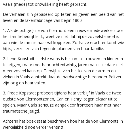
Vaals (mede) tot ontwikkeling heeft gebracht.
De verhalen zijn gebaseerd op feiten en geven een beeld van het
leven en de lakenfabricage van begin 1800.
1. Als de pittige Julie von Clermont een nieuwe medewerker door
het familiebedrijf leidt, weet ze niet dat hij de zoveelste neef is
aan wie de familie haar wil koppelen. Zodra ze erachter komt wie
hij is, verzet ze zich tegen de plannen van haar familie.
2. Lene Kopstadts liefste wens is het om te trouwen en kinderen
te krijgen, maar met haar achtentwintig jaren maakt ze daar niet
meer zoveel kans op. Terwijl ze zich het lot van de armen en
zieken in Vaals aantrekt, laat de hardvochtige herenboer Peltzer
zijn oog op haar vallen.
3. Frede Kopstadt probeert tijdens haar verblijf in Vaals de twee
oudste Von Clermontzonen, Carl en Henry, tegen elkaar uit te
spelen. Maar Carls serieuze aanpak confronteert haar met haar
traumatische jeugd.
Achterin het boek staat beschreven hoe het de von Clermonts in
werkelijkheid nog verder verging.